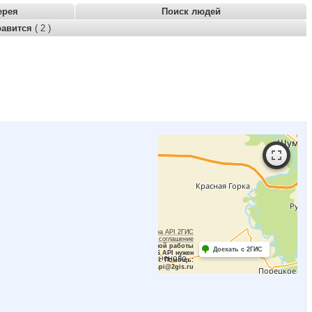
ерея
Поиск людей
равится
( 2 )
Работает на API 2ГИС
Лицензионное соглашение
Для корректной работы
Доехать с 2ГИС
Raster JS API нужен
ключ. Помощь:
api@2gis.ru