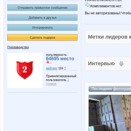
Комплиментов нет.
Отправить приватное сообщение
Вы не авторизованы! Чтоб
Добавить в друзья
Игнорировать
Метки лидеров
Сделать подарок
Пчеловодство
популярность:
64695 место
-6 ↓
Интервью
рейтинг
116
?
Привилегированный
пользователь
2
уровня
Последние
фотогра