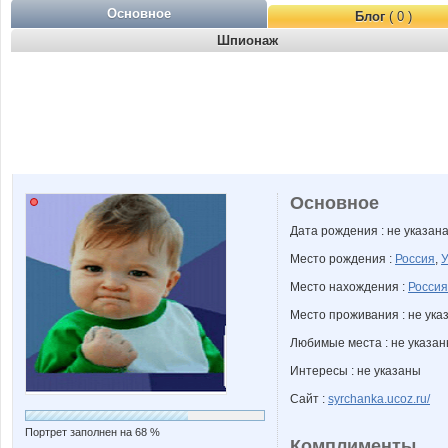
Основное
Блог
( 0 )
Шпионаж
Основное
Дата рождения : не указан
Место рождения :
Россия
,
У
Место нахождения :
Россия
Место проживания : не ука
Любимые места : не указа
Интересы : не указаны
Сайт :
syrchanka.ucoz.ru/
Портрет заполнен на 68 %
Комплименты