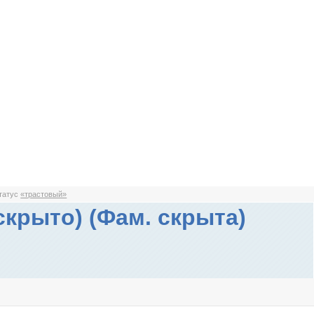
статус
«трастовый»
скрыто) (Фам. скрыта)