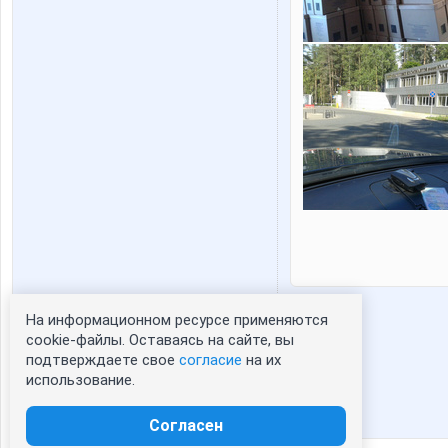
На информационном ресурсе применяются
Статистика портрета:
cookie-файлы. Оставаясь на сайте, вы
подтверждаете свое
согласие
на их
сейчас просматривают портрет - 0
использование.
зарегистрированные пользователи
посетившие портрет за 7 дней - 0
Согласен