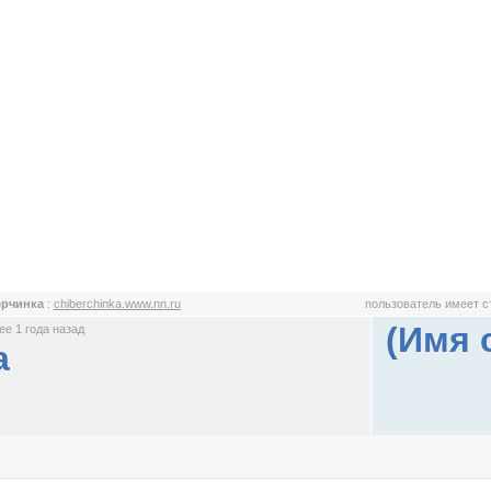
ерчинка
:
chiberchinka.www.nn.ru
пользователь имеет 
(Имя 
е 1 года назад
а