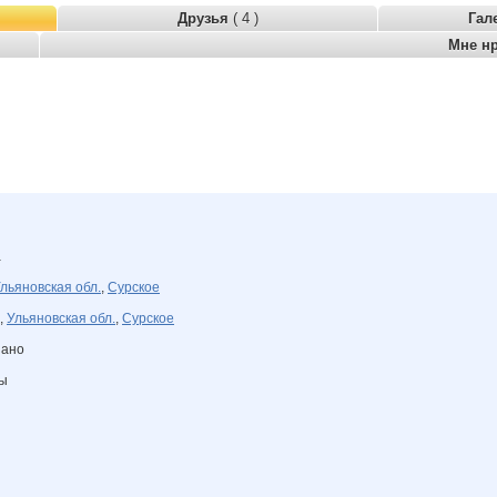
Друзья
( 4 )
Гал
Мне н
а
льяновская обл.
,
Сурское
,
Ульяновская обл.
,
Сурское
зано
ны