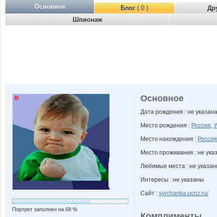
Основное
Блог
( 0 )
Др
Шпионаж
Основное
Дата рождения : не указан
Место рождения :
Россия
,
У
Место нахождения :
Россия
Место проживания : не ука
Любимые места : не указа
Интересы : не указаны
Сайт :
syrchanka.ucoz.ru/
Портрет заполнен на 68 %
Комплименты