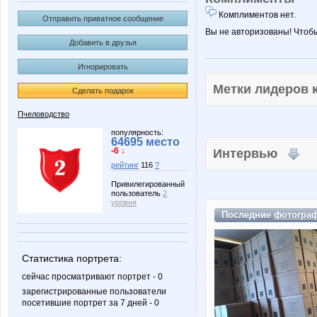
Комплиментов нет.
Отправить приватное сообщение
Вы не авторизованы! Чтоб
Добавить в друзья
Игнорировать
Метки лидеров
Сделать подарок
Пчеловодство
популярность:
64695 место
-6 ↓
Интервью
рейтинг
116
?
Привилегированный
пользователь
2
уровня
Последние
фотогра
Статистика портрета:
сейчас просматривают портрет - 0
зарегистрированные пользователи
посетившие портрет за 7 дней - 0